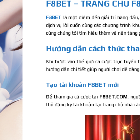
F8BET – TRANG CHỦ 
F8BET
là một điểm đến giải trí hàng đầ
dịch vụ lôi cuốn cùng các chương trình k
cùng chúng tôi tìm hiểu thêm về nền tảng gi
Hướng dẫn cách thức tha
Khi bước vào thế giới cá cược trực tuyến t
hướng dẫn chi tiết giúp người chơi dễ dàng 
Tạo tài khoản F8BET mới
Để tham gia cá cược tại
F8BET.COM
, ngư
thủ đăng ký tài khoản tại trang chủ nhà cái