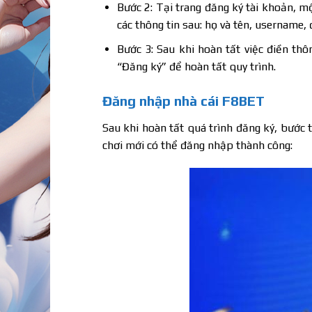
Bước 2: Tại trang đăng ký tài khoản, m
các thông tin sau: họ và tên, username, 
Bước 3: Sau khi hoàn tất việc điền thô
“Đăng ký” để hoàn tất quy trình.
Đăng nhập nhà cái F8BET
Sau khi hoàn tất quá trình đăng ký, bước 
chơi mới có thể đăng nhập thành công: