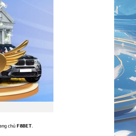
rang chủ
F8BET
.