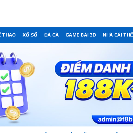
Ể THAO
XỔ SỐ
ĐÁ GÀ
GAME BÀI 3D
NHÀ CÁI TH