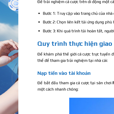
Để trải nghiệm cá cược trên di động một c
Bước 1: Truy cập vào trang chủ của nhà 
Bước 2: Chọn liên kết tải ứng dụng phù 
Bước 3: Khi quá trình tải hoàn tất, ngườ
Quy trình thực hiện giao 
Để khám phá thế giới cá cược trực tuyến đa
thể để tham gia trải nghiệm tại nhà cái:
Nạp tiền vào tài khoản
Để bắt đầu tham gia cá cược tại sân chơi
một cách nhanh chóng: