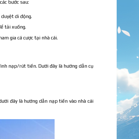
các bước sau:
h duyệt di động.
để tải xuống.
am gia cá cược tại nhà cái.
rình nạp/rút tiền. Dưới đây là hướng dẫn cụ
dưới đây là hướng dẫn nạp tiền vào nhà cái