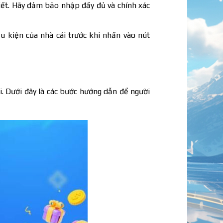
hiết. Hãy đảm bảo nhập đầy đủ và chính xác
ều kiện của nhà cái trước khi nhấn vào nút
i. Dưới đây là các bước hướng dẫn để người