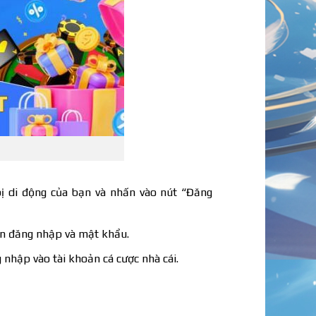
bị di động của bạn và nhấn vào nút “Đăng
tên đăng nhập và mật khẩu.
 nhập vào tài khoản cá cược nhà cái.